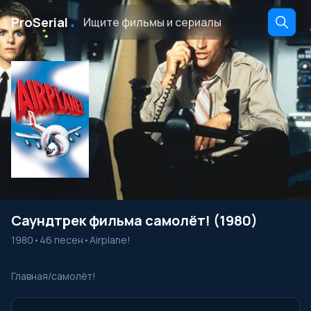
․
ProSerial
Саундтрек фильма самолёт! (1980)
1980
•
46 песен
•
Airplane!
Главная
/
самолёт!