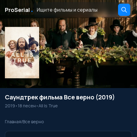
․
ProSerial
Саундтрек фильма Все верно (2019)
2019
•
18 песен
•
All Is True
Главная
/
Все верно