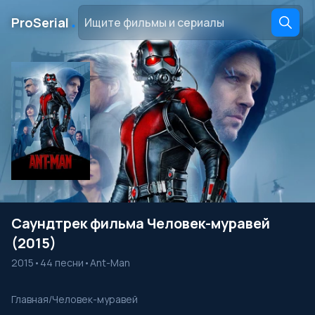
․
ProSerial
Саундтрек фильма Человек-муравей
(2015)
2015
•
44 песни
•
Ant-Man
Главная
/
Человек-муравей