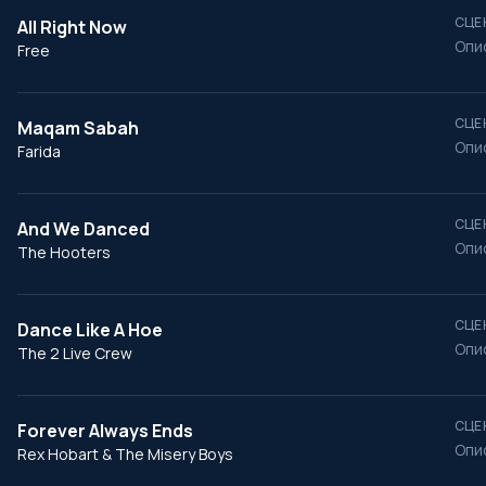
СЦЕ
All Right Now
Опи
Free
СЦЕ
Maqam Sabah
Опи
Farida
СЦЕ
And We Danced
Опи
The Hooters
СЦЕ
Dance Like A Hoe
Опи
The 2 Live Crew
СЦЕ
Forever Always Ends
Опи
Rex Hobart & The Misery Boys