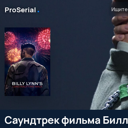
․
ProSerial
Саундтрек фильма Билли