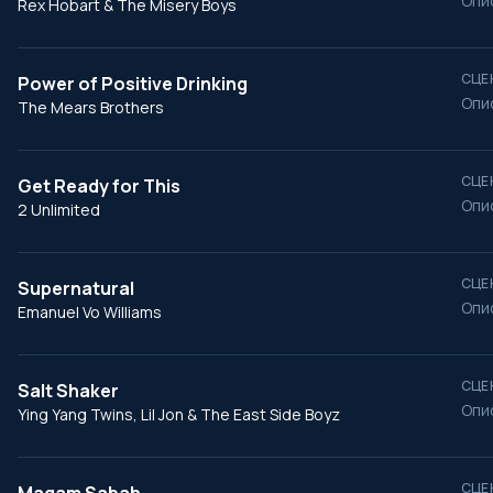
Опи
Rex Hobart & The Misery Boys
СЦЕ
Power of Positive Drinking
Опи
The Mears Brothers
СЦЕ
Get Ready for This
Опи
2 Unlimited
СЦЕ
Supernatural
Опи
Emanuel Vo Williams
СЦЕ
Salt Shaker
Опи
Ying Yang Twins, Lil Jon & The East Side Boyz
СЦЕ