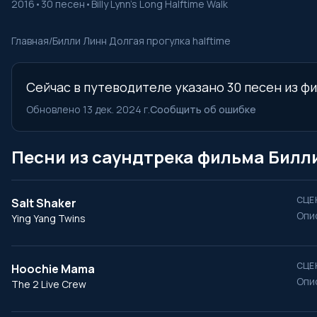
2016
•
30 песен
•
Billy Lynn's Long Halftime Walk
Главная
/
Билли Линн Долгая прогулка halftime
Сейчас в путеводителе указано 30 песен из фи
Обновлено 13 дек. 2024 г.
Сообщить об ошибке
Песни из саундтрека фильма Билли
СЦЕ
Salt Shaker
Опи
Ying Yang Twins
СЦЕ
Hoochie Mama
Опи
The 2 Live Crew