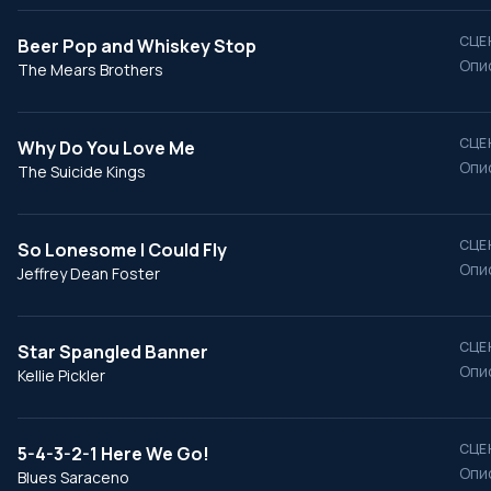
СЦЕ
Beer Pop and Whiskey Stop
Опи
The Mears Brothers
СЦЕ
Why Do You Love Me
Опи
The Suicide Kings
СЦЕ
So Lonesome I Could Fly
Опи
Jeffrey Dean Foster
СЦЕ
Star Spangled Banner
Опи
Kellie Pickler
СЦЕ
5-4-3-2-1 Here We Go!
Опи
Blues Saraceno