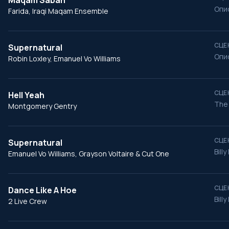
Maqam Sabah
Опи
Farida, Iraqi Maqam Ensemble
СЦЕ
Supernatural
Опи
Robin Loxley, Emanuel Vo Williams
СЦЕ
Hell Yeah
The 
Montgomery Gentry
СЦЕ
Supernatural
Bill
Emanuel Vo Williams, Grayson Voltaire & Cut One
СЦЕ
Dance Like A Hoe
Bill
2 Live Crew