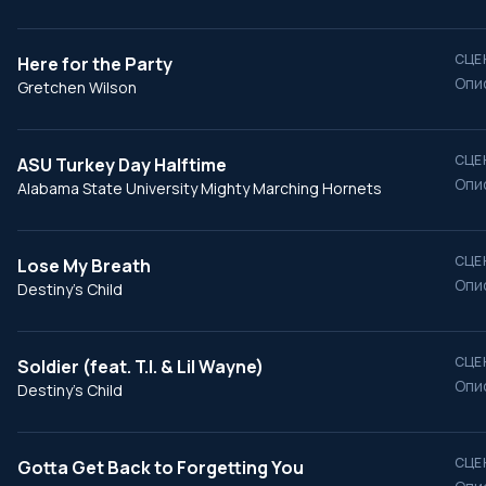
СЦЕ
Here for the Party
Опи
Gretchen Wilson
СЦЕ
ASU Turkey Day Halftime
Опи
Alabama State University Mighty Marching Hornets
СЦЕ
Lose My Breath
Опи
Destiny's Child
СЦЕ
Soldier (feat. T.I. & Lil Wayne)
Опи
Destiny's Child
СЦЕ
Gotta Get Back to Forgetting You