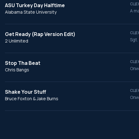
СЦЕ
ASU Turkey Day Halftime
A ma
Alabama State University
СЦЕ
Get Ready (Rap Version Edit)
Sgt.
2 Unlimited
СЦЕ
Stop Tha Beat
Опи
Chris Bangs
СЦЕ
Shake Your Stuff
Опи
Bruce Foxton & Jake Burns