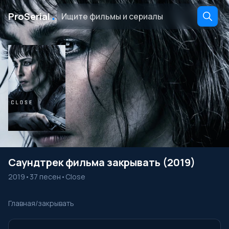
․
ProSerial
Саундтрек фильма закрывать (2019)
2019
•
37 песен
•
Close
Главная
/
закрывать