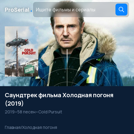
․
ProSerial
Саундтрек фильма Холодная погоня
(2019)
2019
•
58 песен
•
Cold Pursuit
Главная
/
Холодная погоня