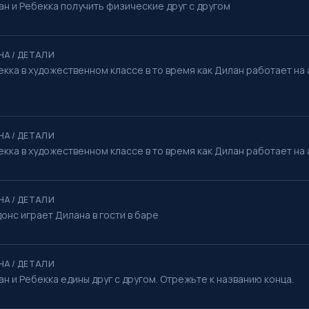
ан и Ребекка получить физические друг с другом
НА / ДЕТАЛИ
екка в художественном классе в то время как Дилан работает на
НА / ДЕТАЛИ
екка в художественном классе в то время как Дилан работает на
НА / ДЕТАЛИ
онс играет Дилана в гости в баре
НА / ДЕТАЛИ
н и Ребекка едины друг с другом. Отрежьте к названию конца.