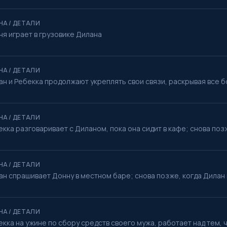
НА / ДЕТАЛИ
ня играет в грузовике Дилана
НА / ДЕТАЛИ
ан и Ребекка продолжают укреплять свои связи, раскрывая все б
НА / ДЕТАЛИ
кка разговаривает с Диланом, пока она сидит в кафе; снова поз
НА / ДЕТАЛИ
ан спрашивает Донну в местном баре; снова позже, когда Дилан 
НА / ДЕТАЛИ
екка на ужине по сбору средств своего мужа, работает над тем,