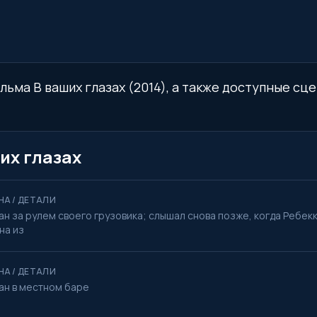
льма В ваших глазах (2014), а также доступные сце
их глазах
НА / ДЕТАЛИ
н за рулем своего грузовика; слышал снова позже, когда Ребекк
на из
НА / ДЕТАЛИ
ан в местном баре