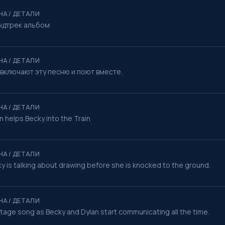
НА / ДЕТАЛИ
ндтрек альбом
НА / ДЕТАЛИ
 включают эту песню и поют вместе.
НА / ДЕТАЛИ
n helps Becky into the Train
НА / ДЕТАЛИ
y is talking about drawing before she is knocked to the ground.
НА / ДЕТАЛИ
age song as Becky and Dylan start communicating all the time.