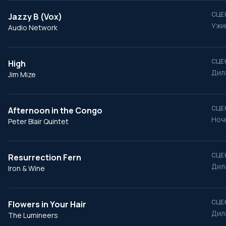
СЦЕ
Jazzy B (Vox)
Ужин
Audio Network
СЦЕ
High
Дил
Jim Mize
СЦЕ
Afternoon in the Congo
Ноч
Peter Blair Quintet
СЦЕ
Resurrection Fern
Дил
Iron & Wine
СЦЕ
Flowers in Your Hair
Дила
The Lumineers