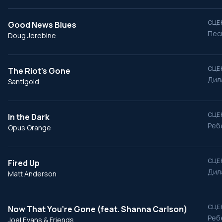
СЦЕ
Good News Blues
Пес
Doug Jerebine
СЦЕ
The Riot's Gone
Дил
Santigold
СЦЕ
In the Dark
Ребе
Opus Orange
СЦЕ
Fired Up
Дил
Matt Anderson
СЦЕ
Now That You're Gone (feat. Shanna Carlson)
Реб
Joel Evans & Friends