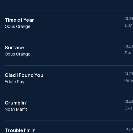
СЦЕ
Time of Year
Дил
Opus Orange
СЦЕ
Surface
Дил
Opus Orange
СЦЕ
Glad I Found You
Реб
Eddie Ray
СЦЕ
Crumblin'
Они
Noah Maffit
СЦЕ
Trouble I'm In