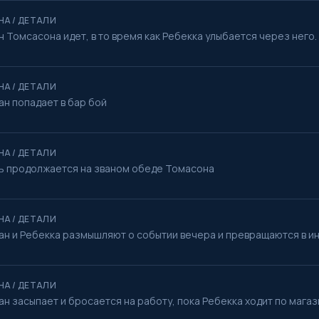
НА / ДЕТАЛИ
 Томсасона идет, в то время как Ребекка улыбается через него.
НА / ДЕТАЛИ
ан попадает в бар бой
НА / ДЕТАЛИ
ь продолжается на званом обеде Томасона
НА / ДЕТАЛИ
ан и Ребекка размышляют о событии вечера и превращаются в и
НА / ДЕТАЛИ
н засыпает и бросается на работу, пока Ребекка ходит по магаз