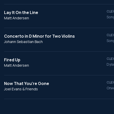
СЦЕ
Lay It On the Line
Song
Matt Andersen
СЦЕ
Concerto in D Minor for Two Violins
Song
Johann Sebastian Bach
СЦЕ
Fired Up
Dyla
Matt Andersen
СЦЕ
Now That You're Gone
Опи
Joel Evans & Friends