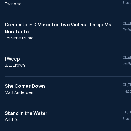
Дил
Twinbed
СЦЕ
Concerto in D Minor for Two Violins - Largo Ma
Реб
Non Tanto
Extreme Music
СЦЕ
I Weep
Реб
B. B. Brown
СЦЕ
She Comes Down
Гидд
Matt Andersen
СЦЕ
Stand in the Water
Дила
Wildlife