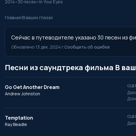
2014
•
30 песен
•
In Your Eyes
Главная
/
В ваших глазах
Сейчас в путеводителе указано 30 песен из фи
Обновлено 13 дек. 2024 г.
Сообщить об ошибке
Песни из саундтрека фильма В ваш
СЦЕ
Go Get Another Dream
Дила
Andrew Johnston
Дон
СЦЕ
Temptation
Дил
Ray Beadle