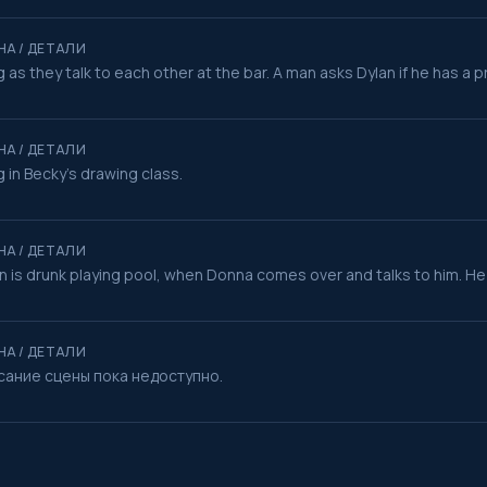
НА / ДЕТАЛИ
 as they talk to each other at the bar. A man asks Dylan if he has a 
НА / ДЕТАЛИ
 in Becky's drawing class.
НА / ДЕТАЛИ
n is drunk playing pool, when Donna comes over and talks to him. He g
НА / ДЕТАЛИ
сание сцены пока недоступно.