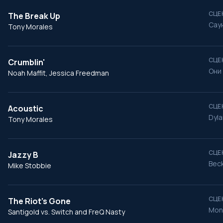
СЦЕ
The Break Up
Сау
Tony Morales
СЦЕ
Crumblin'
Они
Noah Maffit, Jessica Freedman
СЦЕ
Acoustic
Dyla
Tony Morales
СЦЕ
Jazzy B
Beck
Mike Stobbie
СЦЕ
The Riot's Gone
Mont
Santigold vs. Switch and FreQ Nasty