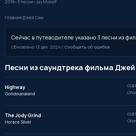
2018
•
3 песни
•
Jay Myself
Главная
/
Джей Сам
Сейчас в путеводителе указано 3 песни из фил
Обновлено 13 дек. 2024 г.
Сообщить об ошибке
Песни из саундтрека фильма Джей
СЦЕ
Highway
Опи
Gondwanaland
СЦЕ
The Jody Grind
Опи
Horace Silver