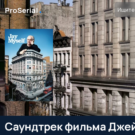
․
ProSerial
Саундтрек фильма Джей