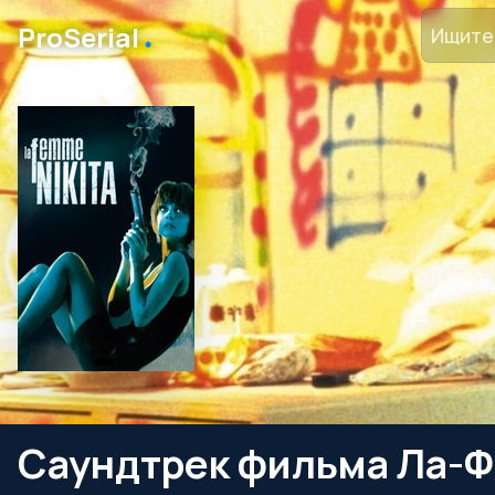
․
ProSerial
Саундтрек фильма Ла-Ф