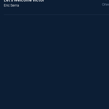
Let's Welcome Victor
Опи
Eric Serra
․
ProSerial