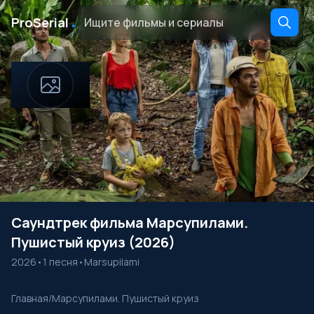
․
ProSerial
Саундтрек фильма Марсупилами.
Пушистый круиз (2026)
2026
•
1 песня
•
Marsupilami
Главная
/
Марсупилами. Пушистый круиз