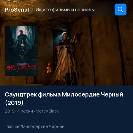
․
ProSerial
Саундтрек фильма Милосердие Черный
(2019)
2019
•
4 песни
•
Mercy Black
Главная
/
Милосердие Черный