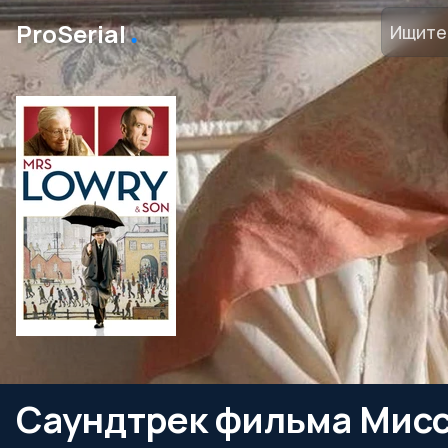
․
ProSerial
Саундтрек фильма Мисси