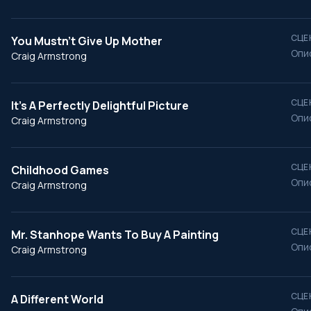
СЦЕ
You Mustn’t Give Up Mother
Опи
Craig Armstrong
СЦЕ
It’s A Perfectly Delightful Picture
Опи
Craig Armstrong
СЦЕ
Childhood Games
Опи
Craig Armstrong
СЦЕ
Mr. Stanhope Wants To Buy A Painting
Опи
Craig Armstrong
СЦЕ
A Different World