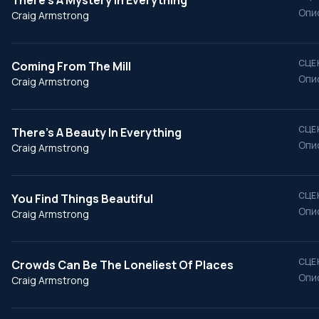
There’s A Mystery In Everything
Опи
Craig Armstrong
СЦЕ
Coming From The Mill
Опи
Craig Armstrong
СЦЕ
There’s A Beauty In Everything
Опи
Craig Armstrong
СЦЕ
You Find Things Beautiful
Опи
Craig Armstrong
СЦЕ
Crowds Can Be The Loneliest Of Places
Опи
Craig Armstrong