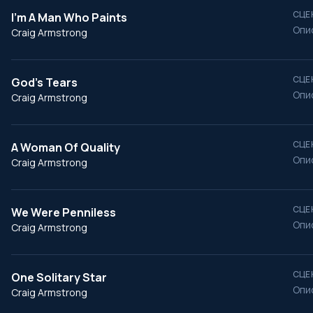
СЦЕ
I’m A Man Who Paints
Опи
Craig Armstrong
СЦЕ
God’s Tears
Опи
Craig Armstrong
СЦЕ
A Woman Of Quality
Опи
Craig Armstrong
СЦЕ
We Were Penniless
Опи
Craig Armstrong
СЦЕ
One Solitary Star
Опи
Craig Armstrong