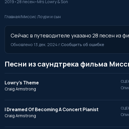
2019
•
28 песен
•
Mrs Lowry & Son
Главная
/
Миссис Лоури и сын
Сейчас в путеводителе указано 28 песен из фи
Обновлено 13 дек. 2024 г.
Сообщить об ошибке
Песни из саундтрека фильма Мисс
СЦЕ
Lowry’s Theme
Опи
Craig Armstrong
СЦЕ
I Dreamed Of Becoming A Concert Pianist
Опи
Craig Armstrong