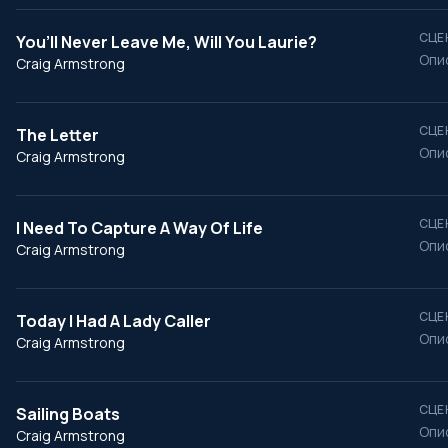
СЦЕ
You’ll Never Leave Me, Will You Laurie?
Опи
Craig Armstrong
СЦЕ
The Letter
Опи
Craig Armstrong
СЦЕ
I Need To Capture A Way Of Life
Опи
Craig Armstrong
СЦЕ
Today I Had A Lady Caller
Опи
Craig Armstrong
СЦЕ
Sailing Boats
Опи
Craig Armstrong