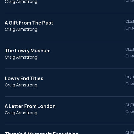
Опи
Craig Armstrong
СЦЕ
A Gift From The Past
Опи
Craig Armstrong
СЦЕ
The Lowry Museum
Опи
Craig Armstrong
СЦЕ
Lowry End Titles
Опи
Craig Armstrong
СЦЕ
A Letter From London
Опи
Craig Armstrong
СЦЕ