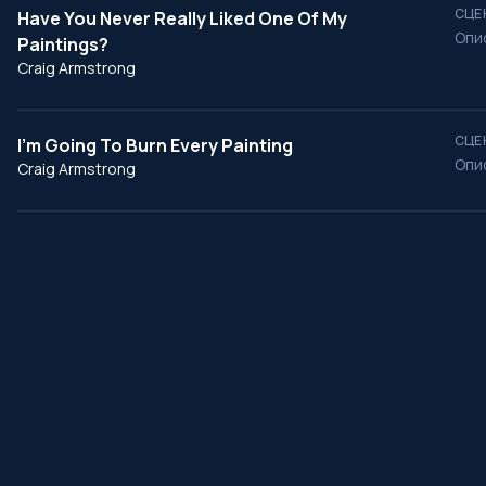
СЦЕ
Have You Never Really Liked One Of My
Опи
Paintings?
Craig Armstrong
СЦЕ
I’m Going To Burn Every Painting
Опи
Craig Armstrong