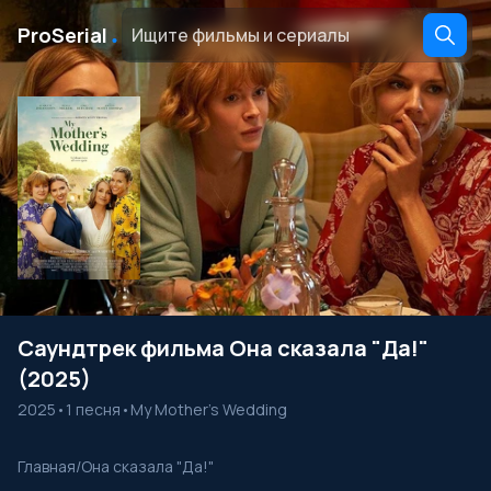
․
ProSerial
Саундтрек фильма Она сказала "Да!"
(2025)
2025
•
1 песня
•
My Mother’s Wedding
Главная
/
Она сказала "Да!"