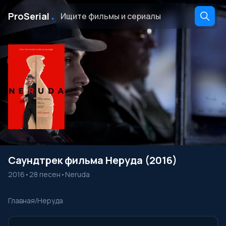
․
ProSerial
Саундтрек фильма Неруда (2016)
2016
•
28 песен
•
Neruda
Главная
/
Неруда