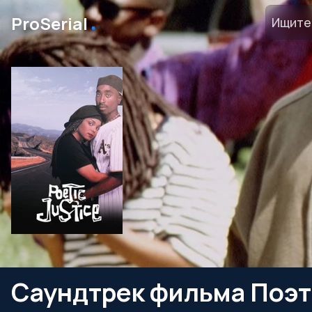
․
ProSerial
Саундтрек фильма Поэт