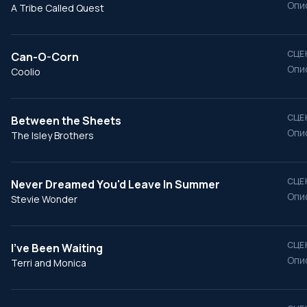
Опи
A Tribe Called Quest
СЦЕ
Can-O-Corn
Опи
Coolio
СЦЕ
Between the Sheets
Опи
The Isley Brothers
СЦЕ
Never Dreamed You'd Leave In Summer
Опи
Stevie Wonder
СЦЕ
I've Been Waiting
Опи
Terri and Monica