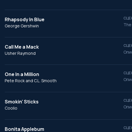
СЦЕ
Rhapsody In Blue
The 
George Gershwin
СЦЕ
Call Me a Mack
Опи
Usher Raymond
СЦЕ
One In a Million
Опи
Pete Rock and C.L. Smooth
СЦЕ
Smokin' Sticks
Опи
Coolio
СЦЕ
Bonita Applebum