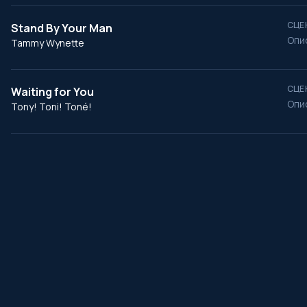
СЦЕ
Stand By Your Man
Опи
Tammy Wynette
СЦЕ
Waiting for You
Опи
Tony! Toni! Toné!