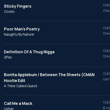
СЦЕ
Sticky Fingers
Лаки
Coolio
СЦЕ
Poor Man's Poetry
Опи
Naughty By Nature
СЦЕ
Definition Of A Thug Nigga
Опи
2Pac
СЦЕ
Bonita Applebum / Between The Sheets (CMAN
Цел
Hootie Edit
A Tribe Called Quest
СЦЕ
Call Me a Mack
В с
Usher