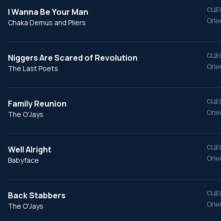
СЦЕ
I Wanna Be Your Man
Опи
Chaka Demus and Pliers
СЦЕ
Niggers Are Scared of Revolution
Опи
The Last Poets
СЦЕ
Family Reunion
Опи
The O'Jays
СЦЕ
Well Alright
Опи
Babyface
СЦЕ
Back Stabbers
Опи
The O'Jays