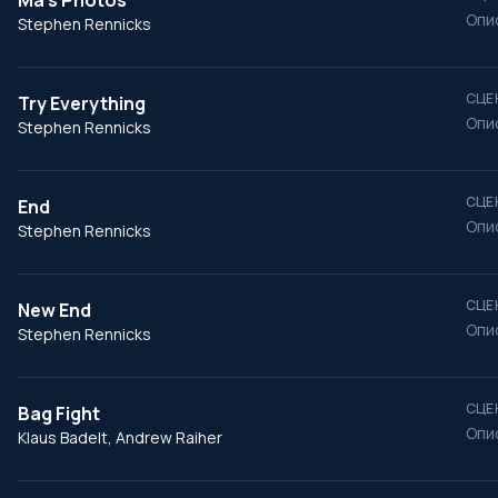
Ma's Photos
Опи
Stephen Rennicks
СЦЕ
Try Everything
Опи
Stephen Rennicks
СЦЕ
End
Опи
Stephen Rennicks
СЦЕ
New End
Опи
Stephen Rennicks
СЦЕ
Bag Fight
Опи
Klaus Badelt, Andrew Raiher