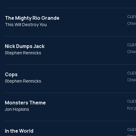
СЦЕ
The Mighty Rio Grande
Опи
This Will Destroy You
СЦЕ
Nick Dumps Jack
Опи
Stephen Rennicks
СЦЕ
Cops
Опи
Stephen Rennicks
СЦЕ
Monsters Theme
Ког
Jon Hopkins
СЦЕ
In the World