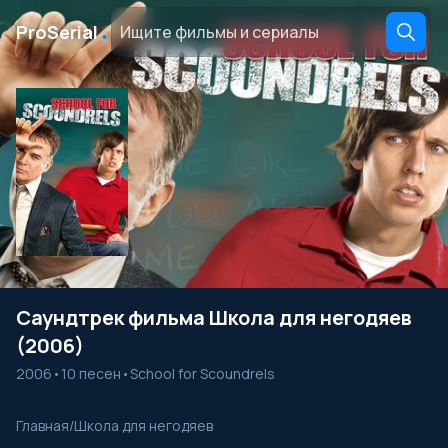
․
ProSerial
Саундтрек фильма Школа для негодяев
(2006)
2006
•
10 песен
•
School for Scoundrels
Главная
/
Школа для негодяев