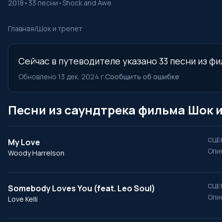
2018
•
33 песни
•
Shock and Awe
Главная
/
Шок и трепет
Сейчас в путеводителе указано 33 песни из фи
Обновлено 13 дек. 2024 г.
Сообщить об ошибке
Песни из саундтрека фильма Шок и
СЦЕ
My Love
Опи
Woody Harrelson
СЦЕ
Somebody Loves You (feat. Leo Soul)
Опи
Love Kelli