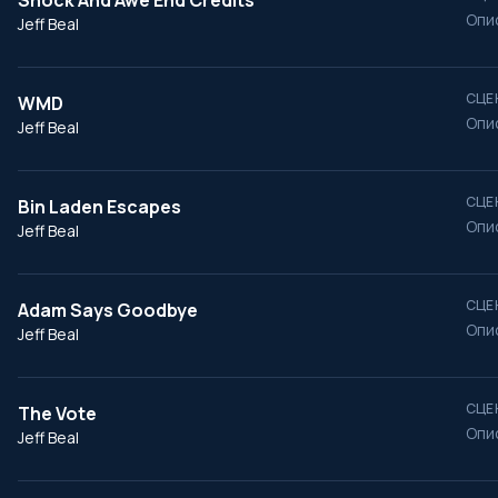
Shock And Awe End Credits
Опи
Jeff Beal
СЦЕ
WMD
Опи
Jeff Beal
СЦЕ
Bin Laden Escapes
Опи
Jeff Beal
СЦЕ
Adam Says Goodbye
Опи
Jeff Beal
СЦЕ
The Vote
Опи
Jeff Beal