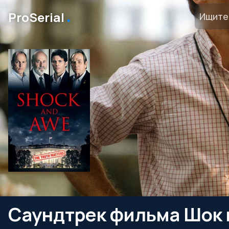
․
ProSerial
Саундтрек фильма Шок и