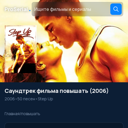
․
ProSerial
Саундтрек фильма повышать (2006)
2006
•
50 песен
•
Step Up
Главная
/
повышать