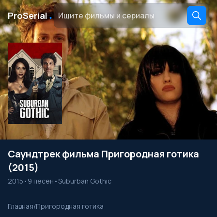
․
ProSerial
Саундтрек фильма Пригородная готика
(2015)
2015
•
9 песен
•
Suburban Gothic
Главная
/
Пригородная готика