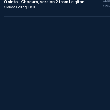
СЦЕ
O sinto - Choeurs, version 2 from Le gitan
Опи
Claude Bolling, LICK
․
ProSerial