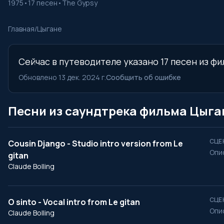
1975
•
17 песен
•
The Gypsy
Главная
/
Цыгане
Сейчас в путеводителе указано 17 песен из фи
Обновлено 13 дек. 2024 г.
Сообщить об ошибке
Песни из саундтрека фильма Цыга
СЦЕ
Cousin Django - Studio intro version from Le
Опи
gitan
Claude Bolling
СЦЕ
O sinto - Vocal intro from Le gitan
Опи
Claude Bolling