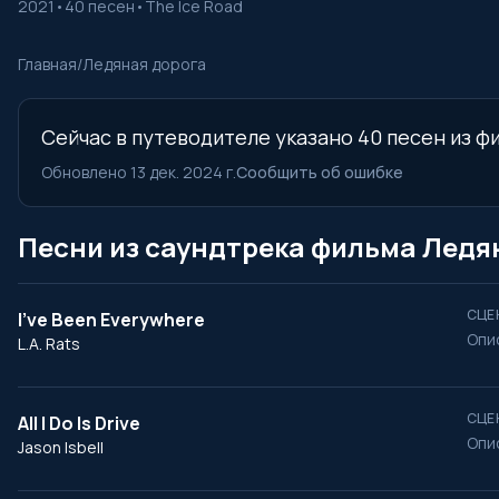
2021
•
40 песен
•
The Ice Road
Главная
/
Ледяная дорога
Сейчас в путеводителе указано 40 песен из фи
Обновлено 13 дек. 2024 г.
Сообщить об ошибке
Песни из саундтрека фильма Ледя
СЦЕ
I’ve Been Everywhere
Опи
L.A. Rats
СЦЕ
All I Do Is Drive
Опи
Jason Isbell