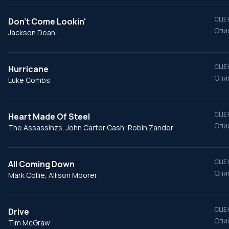
СЦЕ
Don’t Come Lookin'
Опи
Jackson Dean
СЦЕ
Hurricane
Опи
Luke Combs
СЦЕ
Heart Made Of Steel
Опи
The Assassinzs, John Carter Cash, Robin Zander
СЦЕ
All Coming Down
Опи
Mark Collie, Allison Moorer
СЦЕ
Drive
Опи
Tim McGraw