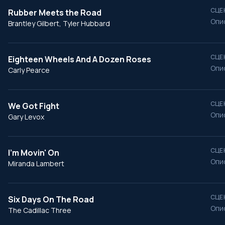
СЦЕ
Rubber Meets the Road
Опи
Brantley Gilbert, Tyler Hubbard
СЦЕ
Eighteen Wheels And A Dozen Roses
Опи
Carly Pearce
СЦЕ
We Got Fight
Опи
Gary Levox
СЦЕ
I'm Movin' On
Опи
Miranda Lambert
СЦЕ
Six Days On The Road
Опи
The Cadillac Three