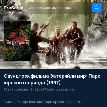
․
ProSerial
Саундтрек фильма Затеряйли мир: Парк
юрского периода (1997)
1997
•
33 песни
•
The Lost World: Jurassic Park
Главная
/
Затеряйли мир: Парк юрского периода