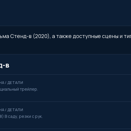
ьма Стенд-в (2020), а также доступные сцены и ти
д-в
НА / ДЕТАЛИ
циальный трейлер.
НА / ДЕТАЛИ
8) В саду, резки с рук.