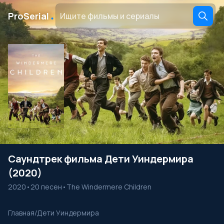
․
ProSerial
Саундтрек фильма Дети Уиндермира
(2020)
2020
•
20 песен
•
The Windermere Children
Главная
/
Дети Уиндермира