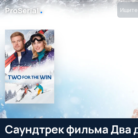
․
ProSerial
Саундтрек фильма Два 