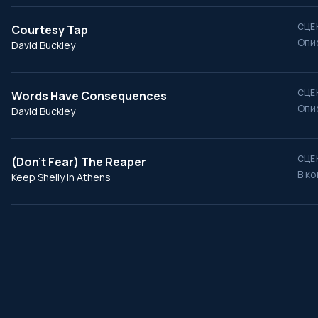
СЦЕ
Courtesy Tap
Опи
David Buckley
СЦЕ
Words Have Consequences
Опи
David Buckley
СЦЕ
(Don't Fear) The Reaper
В ко
Keep Shelly In Athens