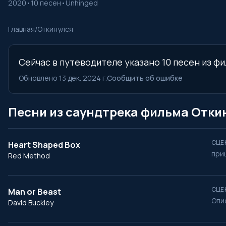
2020
•
10 песен
•
Unhinged
Главная
/
Откинулся
Сейчас в путеводителе указано 10 песен из фи
Обновлено 13 дек. 2024 г.
Сообщить об ошибке
Песни из саундтрека фильма Отки
СЦЕ
Heart Shaped Box
при
Red Method
СЦЕ
Man or Beast
Опи
David Buckley