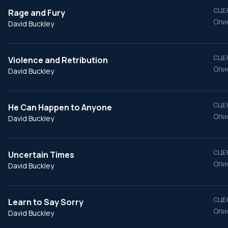
СЦЕ
Rage and Fury
Опи
David Buckley
СЦЕ
Violence and Retribution
Опи
David Buckley
СЦЕ
He Can Happen to Anyone
Опи
David Buckley
СЦЕ
Uncertain Times
Опи
David Buckley
СЦЕ
Learn to Say Sorry
Опи
David Buckley