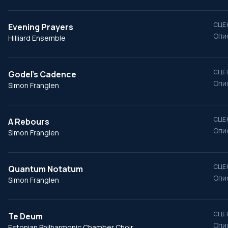
СЦЕ
Evening Prayers
Опи
Hilliard Ensemble
СЦЕ
Godel's Cadence
Опи
Simon Franglen
СЦЕ
A Rebours
Опи
Simon Franglen
СЦЕ
Quantum Notatum
Опи
Simon Franglen
СЦЕ
Te Deum
Опи
Estonian Philharmonic Chamber Choir