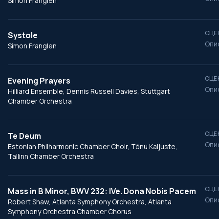
Simon Franglen
СЦЕ
Systole
Опи
Simon Franglen
СЦЕ
Evening Prayers
Опи
Hilliard Ensemble, Dennis Russell Davies, Stuttgart
Chamber Orchestra
СЦЕ
Te Deum
Опи
Estonian Philharmonic Chamber Choir, Tönu Kaljuste,
Tallinn Chamber Orchestra
СЦЕ
Mass in B Minor, BWV 232: IVe. Dona Nobis Pacem
Опи
Robert Shaw, Atlanta Symphony Orchestra, Atlanta
Symphony Orchestra Chamber Chorus