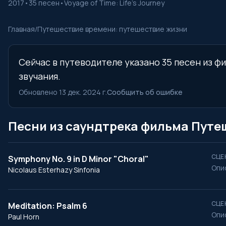
2017
•
35 песен
•
Voyage of Time: Life's Journey
Главная
/
Путешествие времени: путешествие жизни
Сейчас в путеводителе указано 35 песен из ф
звучания.
Обновлено 13 дек. 2024 г.
Сообщить об ошибке
Песни из саундтрека фильма Путе
СЦЕ
Symphony No. 9 in D Minor "Choral"
Опи
Nicolaus Esterhazy Sinfonia
СЦЕ
Meditation: Psalm 6
Опи
Paul Horn