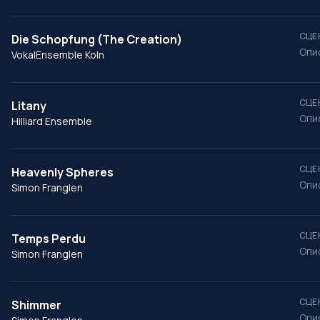
СЦЕ
Die Schopfung (The Creation)
Опи
VokalEnsemble Koln
СЦЕ
Litany
Опи
Hilliard Ensemble
СЦЕ
Heavenly Spheres
Опи
Simon Franglen
СЦЕ
Temps Perdu
Опи
Simon Franglen
СЦЕ
Shimmer
Опи