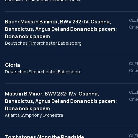
СЦЕ
Bach: Mass in B minor, BWV 232: IV: Osanna,
Опи
Benedictus, Angus Dei and Dona nobis pacem:
Dona nobis pacem
Deutsches Filmorchester Babelsberg
СЦЕ
Gloria
Опи
Deutsches Filmorchester Babelsberg
СЦЕ
Mass in B Minor, BWV 232: IV.v. Osanna,
Опи
Benedictus, Agnus Dei and Dona nobis pacem:
Dona nobis pacem
Atlanta Symphony Orchestra
СЦЕ
Tombstones Along the Roadside