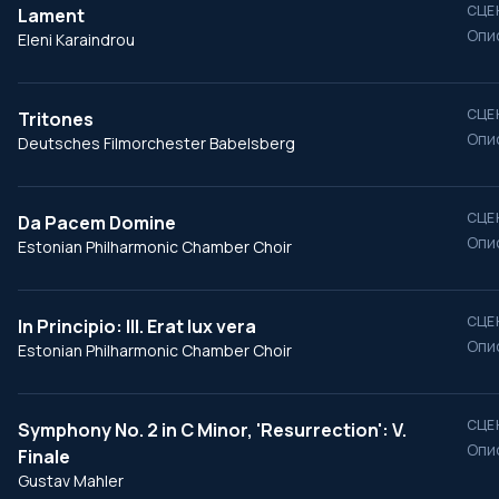
СЦЕ
Lament
Опи
Eleni Karaindrou
СЦЕ
Tritones
Опи
Deutsches Filmorchester Babelsberg
СЦЕ
Da Pacem Domine
Опи
Estonian Philharmonic Chamber Choir
СЦЕ
In Principio: III. Erat lux vera
Опи
Estonian Philharmonic Chamber Choir
СЦЕ
Symphony No. 2 in C Minor, 'Resurrection': V.
Опи
Finale
Gustav Mahler