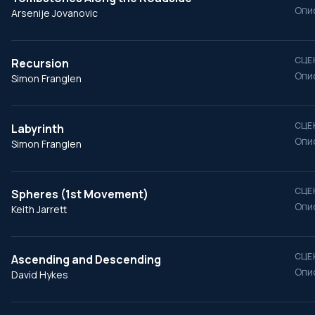
Опи
Arsenije Jovanovic
СЦЕ
Recursion
Опи
Simon Franglen
СЦЕ
Labyrinth
Опи
Simon Franglen
СЦЕ
Spheres (1st Movement)
Опи
Keith Jarrett
СЦЕ
Ascending and Descending
Опи
David Hykes