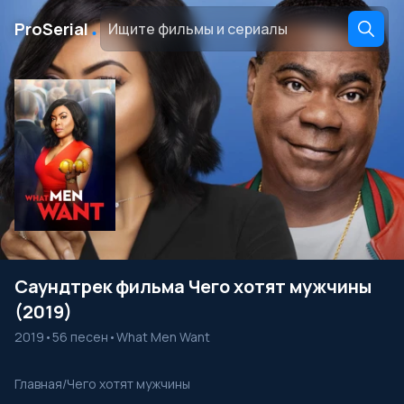
․
ProSerial
Саундтрек фильма Чего хотят мужчины
(2019)
2019
•
56 песен
•
What Men Want
Главная
/
Чего хотят мужчины