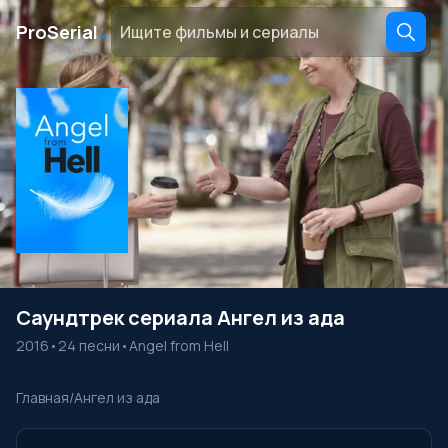
․
ProSerial
Саундтрек сериала Ангел из ада
2016
•
24 песни
•
Angel from Hell
Главная
/
Ангел из ада