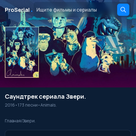
․
ProSerial
Саундтрек сериала Звери.
2016
•
173 песни
•
Animals.
Главная
/
Звери.