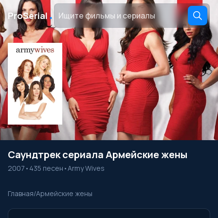
․
ProSerial
Саундтрек сериала Армейские жены
2007
•
435 песен
•
Army Wives
Главная
/
Армейские жены