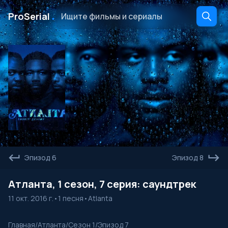
․
ProSerial
Эпизод 6
Эпизод 8
Атланта, 1 сезон, 7 серия: саундтрек
11 окт. 2016 г.
•
1 песня
•
Atlanta
Главная
/
Атланта
/
Сезон 1
/
Эпизод 7