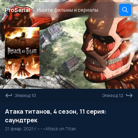
․
ProSerial
Эпизод 10
Эпизод 12
Атака титанов, 4 сезон, 11 серия:
саундтрек
21 февр. 2021 г.
•
--
•
Attack on Titan