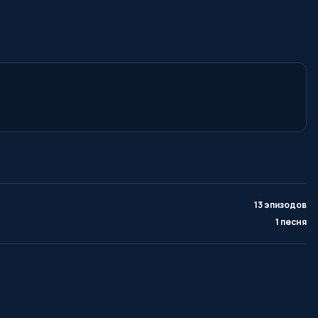
13 эпизодов
1 песня