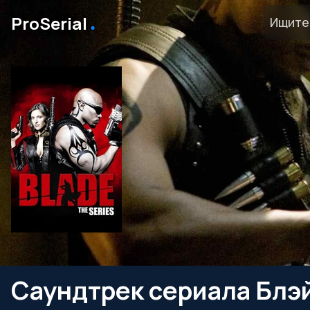
․
ProSerial
Саундтрек сериала Блэ