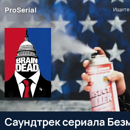
․
ProSerial
Саундтрек сериала Без