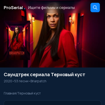
․
ProSerial
Саундтрек сериала Терновый куст
2020
•
53 песни
•
Briarpatch
Главная
/
Терновый куст