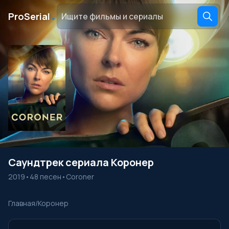
․
ProSerial
Саундтрек сериала Коронер
2019
•
48 песен
•
Coroner
Главная
/
Коронер