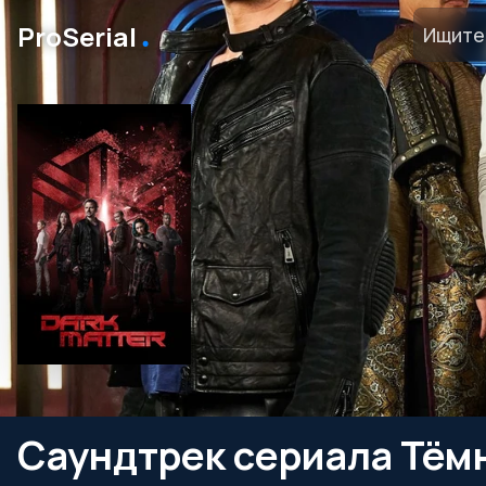
․
ProSerial
Саундтрек сериала Тём