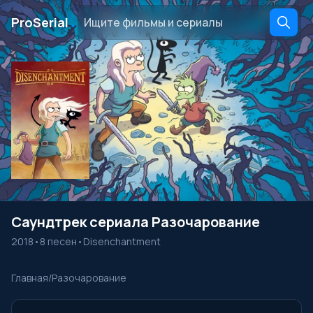
․
ProSerial
Саундтрек сериала Разочарование
2018
•
8 песен
•
Disenchantment
Главная
/
Разочарование