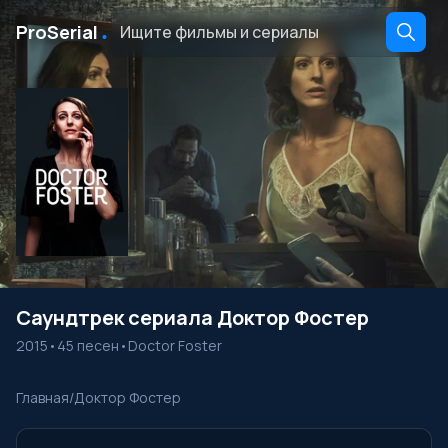
․
ProSerial
Саундтрек сериала Доктор Фостер
2015
•
45 песен
•
Doctor Foster
Главная
/
Доктор Фостер