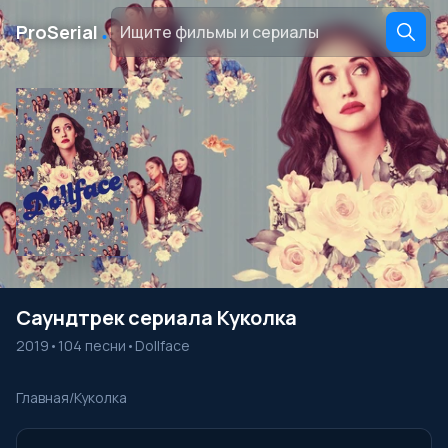
․
ProSerial
Саундтрек сериала Куколка
2019
•
104 песни
•
Dollface
Главная
/
Куколка