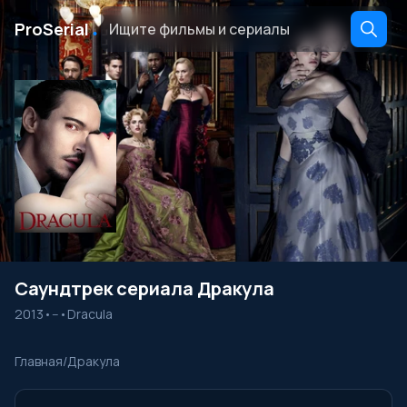
․
ProSerial
Саундтрек сериала Дракула
2013
•
--
•
Dracula
Главная
/
Дракула