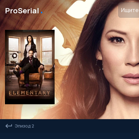
․
ProSerial
Эпизод 2