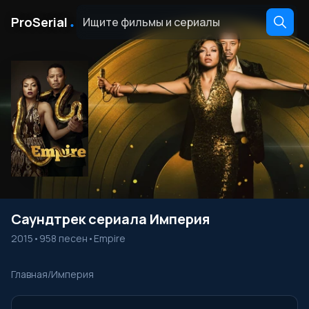
․
ProSerial
Саундтрек сериала Империя
2015
•
958 песен
•
Empire
Главная
/
Империя