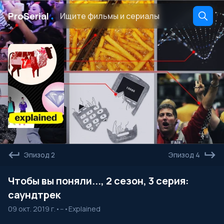
․
ProSerial
Эпизод 2
Эпизод 4
Чтобы вы поняли..., 2 сезон, 3 серия:
саундтрек
09 окт. 2019 г.
•
--
•
Explained