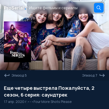
․
ProSerial
Эпизод 5
Эпизод 7
Еще четыре выстрела Пожалуйста, 2
сезон, 6 серия: саундтрек
17 апр. 2020 г.
•
--
•
Four More Shots Please