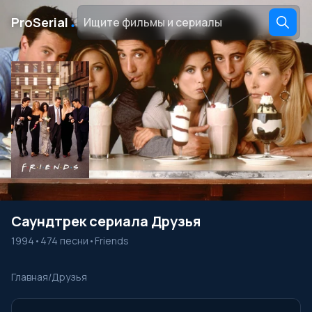
․
ProSerial
Саундтрек сериала Друзья
1994
•
474 песни
•
Friends
Главная
/
Друзья