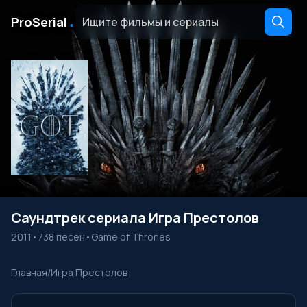
․
ProSerial
Саундтрек сериала Игра Престолов
2011
•
738 песен
•
Game of Thrones
Главная
/
Игра Престолов