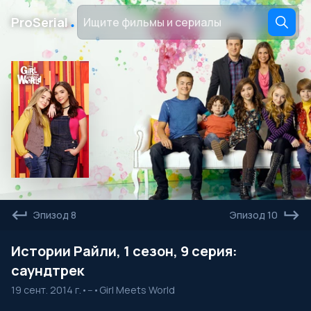
․
ProSerial
Эпизод 8
Эпизод 10
Истории Райли, 1 сезон, 9 серия:
саундтрек
19 сент. 2014 г.
•
--
•
Girl Meets World